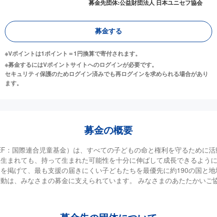
募金先
団体:
公益財団法人 日本ユニセフ協会
募金
する
※Vポイントは1ポイント＝1円換算で寄付されます。
※募金するにはVポイントサイトへのログインが必要です。

セキュリティ保護のためログイン済みでも再ログインを求められる場合があり
ます。
募金
の概要
CEF：国際連合児童基金）は、すべての子どもの命と権利を守るために
生まれても、持って生まれた可能性を十分に伸ばして成長できるように
を掲げて、最も支援の届きにくい子どもたちを最優先に約190の国と地
動は、みなさまの募金に支えられています。 みなさまのあたたかいご
。