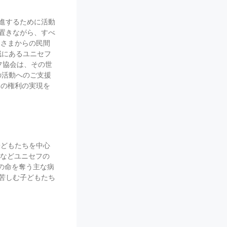
促進するために活動
置きながら、すべ
皆さまからの民間
域にあるユニセフ
フ協会は、その世
の活動へのご支援
もの権利の実現を
子どもたちを中心
援などユニセフの
もの命を奪う主な病
苦しむ子どもたち