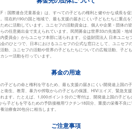
募金先
の団体について
CEF：国際連合児童基金）は、すべての子どもの権利と健やかな成長を
。現在約190の国と地域で、最も支援の届きにくい子どもたちに重点を
のために活動しています。ユニセフの活動資金は、個人や企業・団体の
らの任意拠出金で支えられています。民間募金は世界33の先進国・地
内委員会）からユニセフ本部に送られます。公益財団法人 日本ユニセ
協会のひとつで、日本におけるユニセフの公式な窓口として、ユニセフ
金活動、ユニセフの活動や世界の子どもたちについての広報活動、子ど
ボカシー活動を行っています。
募金
の用途
ての子どもの命と権利を守るため、最も支援の届きにくい開発途上国の
と衛生、教育、暴力や搾取からの子どもの保護、HIV/エイズ、緊急支
れます。たとえば、1,000ポイント分のご寄付は、開発途上国の子ど
から子どもを守るための予防接種用ワクチン18回分、重度の栄養不良に
養治療食20包分に相当します。
ご注意事項