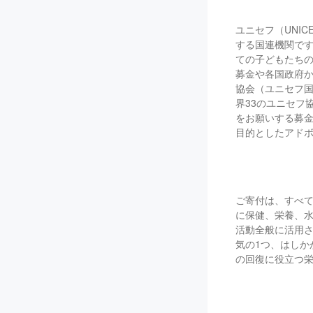
ユニセフ（UNI
する国連機関です
ての子どもたち
募金や各国政府か
協会（ユニセフ国
界33のユニセフ
をお願いする募
目的としたアド
ご寄付は、すべ
に保健、栄養、水
活動全般に活用さ
気の1つ、はしか
の回復に役立つ栄